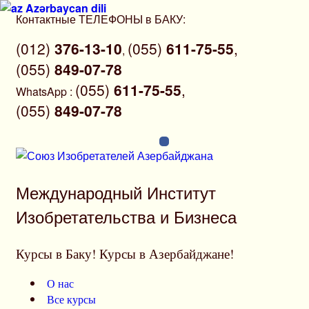
Azərbaycan dili
Перейти
Контактные ТЕЛЕФОНЫ в БАКУ:
к
(012)
376-13-10
(055)
611-75-55
,
содержимому
,
(055)
849-07-78
(055)
611-75-55
,
WhatsApp
:
(055)
849-07-78
Международный Институт
Изобретательства и Бизнеса
Курсы в Баку! Курсы в Азербайджане!
О нас
Все курсы