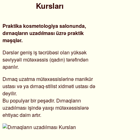
Kursları
Praktika kosmetologiya salonunda,
dırnaqların uzadılması üzrə praktik
məşqlər.
Dərslər geniş iş təcrübəsi olan yüksək
səviyyəli mütəxəssis (qadın) tərəfindən
aparılır.
Dırnaq uzatma mütəxəssislərinə manikür
ustası və ya dırnaq-stilist xidməti ustası də
deyilir.
Bu populyar bir peşədir. Dırnaqların
uzadılması işində yaxşı mütəxəssislərə
ehtiyac daim artır.