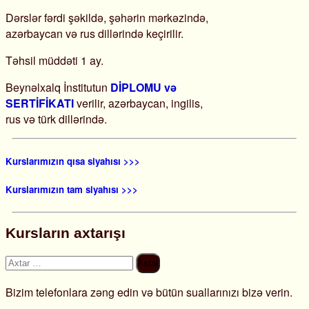
Dərslər fərdi şəkildə, şəhərin mərkəzində,
azərbaycan və rus dillərində keçirilir.
Təhsil müddəti 1 ay.
Beynəlxalq İnstitutun
DİPLOMU və
SERTİFİKATI
verilir, azərbaycan, ingilis,
rus və türk dillərində.
Kurslarımızın qısa siyahısı >>>
Kurslarımızın tam siyahısı >>>
Kursların axtarışı
Axtarış:
Bizim telefonlara zəng edin və bütün suallarınızı bizə verin.