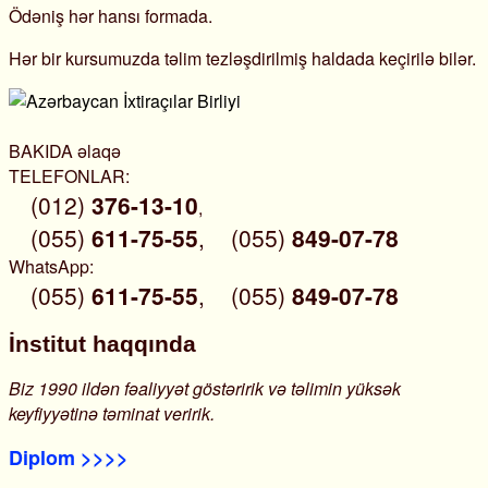
Ödəniş hər hansı formada.
Hər bir kursumuzda təlim tezləşdirilmiş haldada keçirilə bilər.
BAKIDA əlaqə
TELEFONLAR:
(012)
376-13-10
,
(055)
611-75-55
,
(055)
849-07-78
WhatsApp:
(055)
611-75-55
,
(055)
849-07-78
İnstitut haqqında
Biz 1990 ildən fəaliyyət göstəririk və təlimin yüksək
keyfiyyətinə təminat veririk.
Diplom >>>>