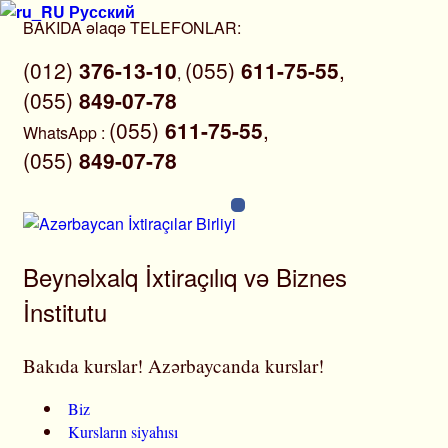
Русский
Skip
BAKIDA əlaqə TELEFONLAR:
to
(012)
376-13-10
(055)
611-75-55
,
content
,
(055)
849-07-78
(055)
611-75-55
,
WhatsApp
:
(055)
849-07-78
Beynəlxalq İxtiraçılıq və Biznes
İnstitutu
Bakıda kurslar! Azərbaycanda kurslar!
Biz
Kursların siyahısı