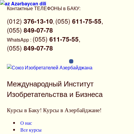
Azərbaycan dili
Перейти
Контактные ТЕЛЕФОНЫ в БАКУ:
к
(012)
376-13-10
(055)
611-75-55
,
содержимому
,
(055)
849-07-78
(055)
611-75-55
,
WhatsApp
:
(055)
849-07-78
Международный Институт
Изобретательства и Бизнеса
Курсы в Баку! Курсы в Азербайджане!
О нас
Все курсы