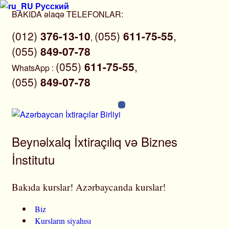
Русский
Skip
BAKIDA əlaqə TELEFONLAR:
to
(012)
376-13-10
(055)
611-75-55
,
content
,
(055)
849-07-78
(055)
611-75-55
,
WhatsApp
:
(055)
849-07-78
Beynəlxalq İxtiraçılıq və Biznes
İnstitutu
Bakıda kurslar! Azərbaycanda kurslar!
Biz
Kursların siyahısı