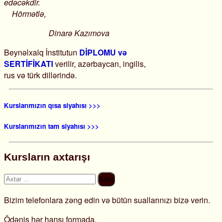
edəcəkdir.
Hörmətlə,
Dinarə Kazımova
Beynəlxalq İnstitutun
DİPLOMU və
SERTİFİKATI
verilir, azərbaycan, ingilis,
rus və türk dillərində.
Kurslarımızın qısa siyahısı >>>
Kurslarımızın tam siyahısı >>>
Kursların axtarışı
Axtarış:
Bizim telefonlara zəng edin və bütün suallarınızı bizə verin.
Ödəniş hər hansı formada.