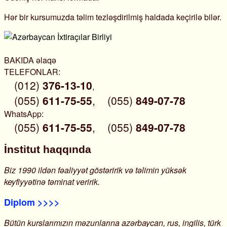
Hər bir kursumuzda təlim tezləşdirilmiş haldada keçirilə bilər.
BAKIDA əlaqə
TELEFONLAR:
(012)
376-13-10
,
(055)
611-75-55
,
(055)
849-07-78
WhatsApp:
(055)
611-75-55
,
(055)
849-07-78
İnstitut haqqında
Biz 1990 ildən fəaliyyət göstəririk və təlimin yüksək
keyfiyyətinə təminat veririk.
Diplom >>>>
Bütün kurslarımızın məzunlarına azərbaycan, rus, ingilis, türk