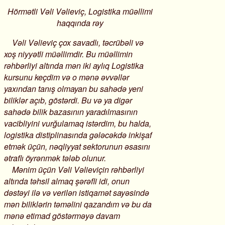
Hörmətli Vəli Vəlieviç, Logistika müəllimi
haqqında rəy
Vəli Vəlieviç çox savadlı, təcrübəli və
xoş niyyətli müəllimdir. Bu müəllimin
rəhbərliyi altında mən iki aylıq Logistika
kursunu keçdim və o mənə əvvəllər
yaxından tanış olmayan bu sahədə yeni
biliklər açıb, göstərdi. Bu və ya digər
sahədə bilik bazasının yaradılmasının
vacibliyini vurğulamaq istərdim, bu halda,
logistika distiplinasında gələcəkdə inkişaf
etmək üçün, nəqliyyat sektorunun əsasını
ətraflı öyrənmək tələb olunur.
Mənim üçün Vəli Vəlieviçin rəhbərliyi
altında təhsil almaq şərəfli idi, onun
dəstəyi ilə və verilən istiqamət sayəsində
mən biliklərin təməlini qazandım və bu da
mənə etimad göstərməyə davam