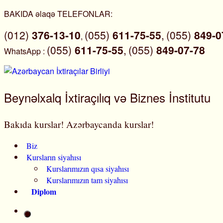
Skip
BAKIDA əlaqə TELEFONLAR:
to
(012)
376-13-10
(055)
611-75-55
,
(055)
849-0
content
,
(055)
611-75-55
,
(055)
849-07-78
WhatsApp
:
Beynəlxalq İxtiraçılıq və Biznes İnstitutu
Bakıda kurslar! Azərbaycanda kurslar!
Biz
Kursların siyahısı
Kurslarımızın qısa siyahısı
Kurslarımızın tam siyahısı
Diplom