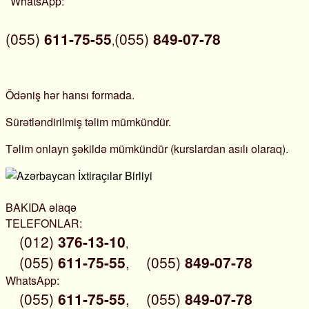
WhatsApp:
(055)
611-75-55
(055)
849
-07-78
,
Ödəniş hər hansı formada.
Sürətləndirilmiş təlim mümkündür.
Təlim onlayn şəkildə mümkündür (kurslardan asılı olaraq).
BAKIDA əlaqə
TELEFONLAR:
(012)
376-13-10
,
(055)
611-75-55
,
(055)
849-07-78
WhatsApp:
(055)
611-75-55
,
(055)
849-07-78