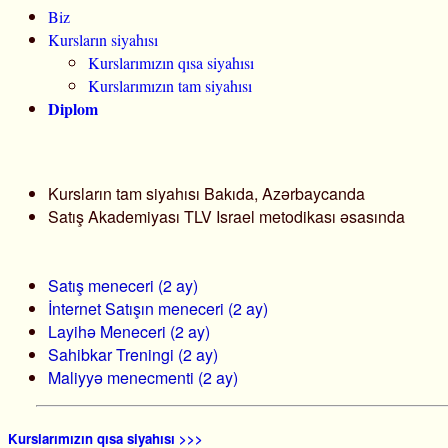
Biz
Kursların siyahısı
Kurslarımızın qısa siyahısı
Kurslarımızın tam siyahısı
Diplom
Kursların tam siyahısı Bakıda, Azərbaycanda
Satış Akademiyası TLV Israel metodikası əsasında
Satış meneceri (2 ay)
İnternet Satışın meneceri (2 ay)
Layihə Meneceri (2 ay)
Sahibkar Treningi (2 ay)
Maliyyə menecmenti (2 ay)
Kurslarımızın qısa siyahısı >>>