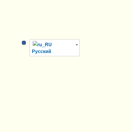
Русский