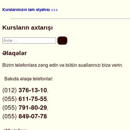
Kurslarımızın tam siyahısı >>>
Kursların axtarışı
Axtarış:
Əlaqələr
Bizim telefonlara zəng edin və bütün suallarınızı bizə verin.
Bakıda əlaqə telefonlar:
(012)
376-13-10
,
(055)
611-75-55
,
(055)
791-80-29
,
(055)
849-07-78