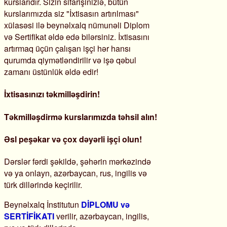
kurslarıdır. Sizin sifarişinizlə, bütün
kurslarımızda siz "İxtisasın artırılması"
xülasəsi ilə beynəlxalq nümunəli Diplom
və Sertifikat əldə edə bilərsiniz. İxtisasını
artırmaq üçün çalışan işçi hər hansı
qurumda qiymətləndirilir və işə qəbul
zamanı üstünlük əldə edir!
İxtisasınızı təkmilləşdirin!
Təkmilləşdirmə kurslarımızda təhsil alın!
Əsl peşəkar və çox dəyərli işçi olun!
Dərslər fərdi şəkildə, şəhərin mərkəzində
və ya onlayn, azərbaycan, rus, ingilis və
türk dillərində keçirilir.
Beynəlxalq İnstitutun
DİPLOMU və
SERTİFİKATI
verilir, azərbaycan, ingilis,