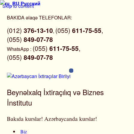
Русский
Skip to content
BAKIDA əlaqə TELEFONLAR:
(012)
376-13-10
(055)
611-75-55
,
,
(055)
849-07-78
(055)
611-75-55
,
WhatsApp
:
(055)
849-07-78
Beynəlxalq İxtiraçılıq və Biznes
İnstitutu
Bakıda kurslar! Azərbaycanda kurslar!
Biz