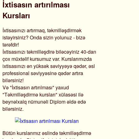
İxtisasın artırılması
Kursları
İxtisasınızı artırmaq, təkmilləşdirmək
istəyirsiniz? Onda sizin yolunuz - bizə
tərəfdir!
İxtisasınızı təkmilləşdirə biləcəyiniz 40-dan
çox müxtəlif kursumuz var. Kurslarımızda
ixtisasınızı ən yüksək səviyyəyə qədər, əsl
professional səviyyəsinə qədər artıra
bilərsiniz!
Və "İxtisasın artırılması" yaxud
"Təkmilləşdirmə kursları" xülasəsi ilə
beynəlxalq nümunəli Diplom əldə edə
bilərsiniz.
Bütün kurslarımız əslində təkmilləşdirmə