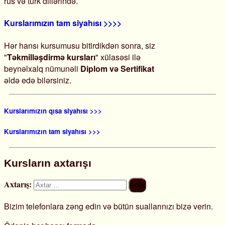
rus və türk dillərində.
Kurslarımızın tam siyahısı >>>>
Hər hansı kursumusu bitirdikdən sonra, siz
"
Təkmilləşdirmə kursları
" xülasəsi ilə
beynəlxalq nümunəli
Diplom və Sertifikat
əldə edə bilərsiniz.
Kurslarımızın qısa siyahısı >>>
Kurslarımızın tam siyahısı >>>
Kursların axtarışı
Axtarış:
Bizim telefonlara zəng edin və bütün suallarınızı bizə verin.