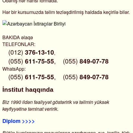
Ödəniş hər hansı formada.
Hər bir kursumuzda təlim tezləşdirilmiş haldada keçirilə bilər.
BAKIDA əlaqə
TELEFONLAR:
(012)
376-13-10
,
(055)
611-75-55
,
(055)
849-07-78
WhatsApp:
(055)
611-75-55
,
(055)
849-07-78
İnstitut haqqında
Biz 1990 ildən fəaliyyət göstəririk və təlimin yüksək
keyfiyyətinə təminat veririk.
Diplom >>>>
Bütün kurslarımızın məzunlarına azərbaycan, rus, ingilis, türk