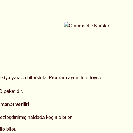
siya yarada bilərsiniz. Proqram aydın interfeysə
 paketidir.
manət verilir!
!
ləşdirilmiş haldada keçirilə bilər.
lə bilər.