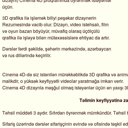
dizaynı) Cinema 4D proqramında öyrənmək istəyənlər
üçün.
3D qrafika ilə işləmək biliyi peşəkar dizaynerin
Rezumesində vacib olur. Dizayn, video istehsalı, film
və oyun bazarı böyüyür, müvafiq olaraq üçölçülü
qrafika ilə işləyə bilən mütəxəssislərə ehtiyac da artır.
Dərslər fərdi şəkildə, şəhərin mərkəzində, azərbaycan
və rus dillərində keçirilir.
Cinema 4D-də siz istənilən mürəkkəblikdə 3D qrafika və anima
malikdir, o yüksək keyfiyyətli videolar yaratmağa imkan verir.
Cinema 4D dizaynla məşğul olmaq istəyənlər üçün ən yaxşı 3D
Təlimin keyfiyyətinə zə
Təhsil müddəti 3 aydır. Sıfırdan öyrənmək mümkündür. Təhsil tez
Sifariş üzərində dərslər sifarişçinin evində və ofisində təşkil edi