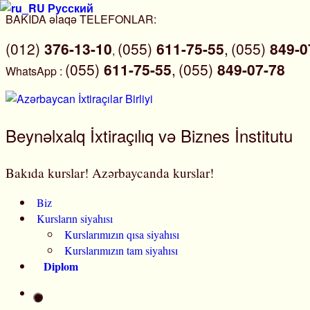
Русский
Skip
BAKIDA əlaqə TELEFONLAR:
to
(012)
376-13-10
(055)
611-75-55
,
(055)
849-0
content
,
(055)
611-75-55
,
(055)
849-07-78
WhatsApp
:
Beynəlxalq İxtiraçılıq və Biznes İnstitutu
Bakıda kurslar! Azərbaycanda kurslar!
Biz
Kursların siyahısı
Kurslarımızın qısa siyahısı
Kurslarımızın tam siyahısı
Diplom