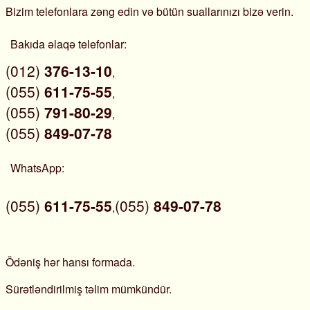
Bizim telefonlara zəng edin və bütün suallarınızı bizə verin.
Bakıda əlaqə telefonlar:
(012)
376-13-10
,
(055)
611-75-55
,
(055)
791-80-29
,
(055)
849-07-78
WhatsApp:
(055)
611-75-55
(055)
849
-07-78
,
Ödəniş hər hansı formada.
Sürətləndirilmiş təlim mümkündür.