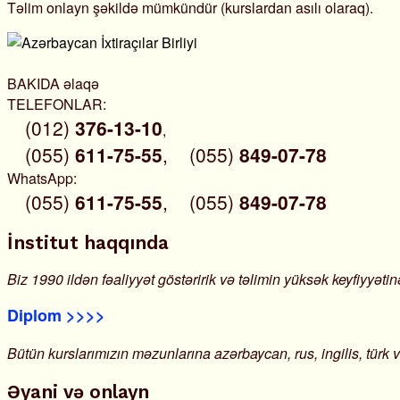
Təlim onlayn şəkildə mümkündür (kurslardan asılı olaraq).
BAKIDA əlaqə
TELEFONLAR:
(012)
376-13-10
,
(055)
611-75-55
,
(055)
849-07-78
WhatsApp:
(055)
611-75-55
,
(055)
849-07-78
İnstitut haqqında
Biz 1990 ildən fəaliyyət göstəririk və təlimin yüksək keyfiyyətinə
Diplom >>>>
Bütün kurslarımızın məzunlarına azərbaycan, rus, ingilis, türk 
Əyani və onlayn