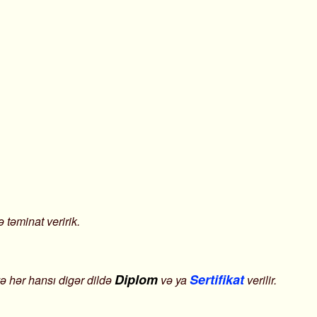
 təminat veririk.
Diplom
Sertifikat
və hər hansı digər dildə
və ya
verilir.