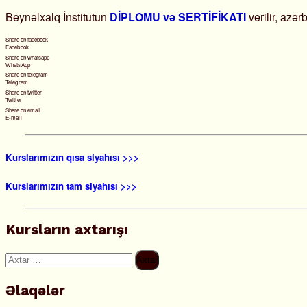
Beynəlxalq İnstitutun
DİPLOMU və SERTİFİKATI
verilir, azər
Share on facebook
Facebook
Share on whatsapp
WhatsApp
Share on telegram
Telegram
Share on twitter
Twitter
Share on email
E-mail
Kurslarımızın qısa siyahısı >>>
Kurslarımızın tam siyahısı >>>
Kursların axtarışı
Axtarış:
Əlaqələr