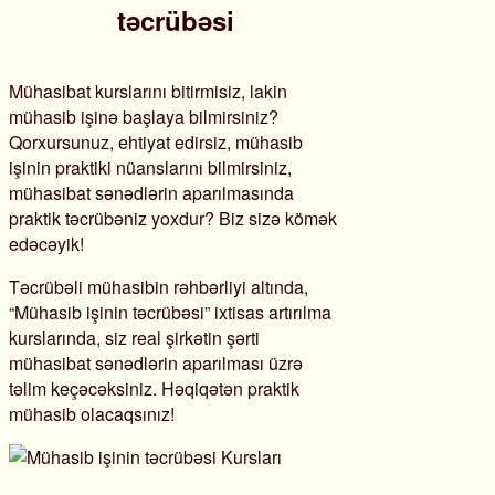
təcrübəsi
Mühasibat kurslarını bitirmisiz, lakin
mühasib işinə başlaya bilmirsiniz?
Qorxursunuz, ehtiyat edirsiz, mühasib
işinin praktiki nüanslarını bilmirsiniz,
mühasibat sənədlərin aparılmasında
praktik təcrübəniz yoxdur? Biz sizə kömək
edəcəyik!
Təcrübəli mühasibin rəhbərliyi altında,
“Mühasib işinin təcrübəsi” ixtisas artırılma
kurslarında, siz real şirkətin şərti
mühasibat sənədlərin aparılması üzrə
təlim keçəcəksiniz. Həqiqətən praktik
mühasib olacaqsınız!