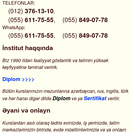
TELEFONLAR:
(012)
376-13-10
,
(055)
611-75-55
,
(055)
849-07-78
WhatsApp:
(055)
611-75-55
,
(055)
849-07-78
İnstitut haqqında
Biz 1990 ildən fəaliyyət göstəririk və təlimin yüksək
keyfiyyətinə təminat veririk.
Diplom >>>>
Bütün kurslarımızın məzunlarına azərbaycan, rus, ingilis, türk
Diplom
Sertifikat
və hər hansı digər dildə
və ya
verilir.
Əyani və onlayn
Kurslardan asılı olaraq tədris evinizdə, iş yerinizdə, təlim
mərkəzlərimizin birində, evdə müəllimlərimizlə və ya onlayn