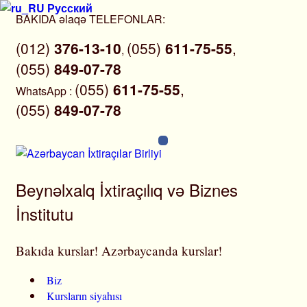
Русский
Skip
BAKIDA əlaqə TELEFONLAR:
to
(012)
376-13-10
(055)
611-75-55
,
content
,
(055)
849-07-78
(055)
611-75-55
,
WhatsApp
:
(055)
849-07-78
Beynəlxalq İxtiraçılıq və Biznes
İnstitutu
Bakıda kurslar! Azərbaycanda kurslar!
Biz
Kursların siyahısı