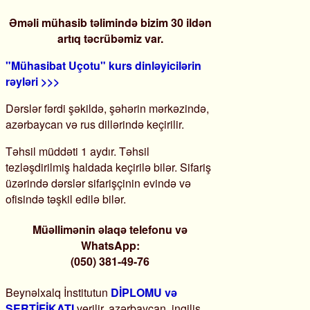
Əməli mühasib təlimində bizim 30 ildən
artıq təcrübəmiz var.
"Mühasibat Uçotu" kurs dinləyicilərin
rəyləri >>>
Dərslər fərdi şəkildə, şəhərin mərkəzində,
azərbaycan və rus dillərində keçirilir.
Təhsil müddəti 1 aydır. Təhsil
tezləşdirilmiş haldada keçirilə bilər. Sifariş
üzərində dərslər sifarişçinin evində və
ofisində təşkil edilə bilər.
Müəllimənin əlaqə telefonu və
WhatsApp:
(050) 381-49-76
Beynəlxalq İnstitutun
DİPLOMU və
SERTİFİKATI
verilir, azərbaycan, ingilis,