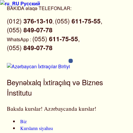
Русский
Skip
BAKIDA əlaqə TELEFONLAR:
to
(012)
376-13-10
(055)
611-75-55
,
content
,
(055)
849-07-78
(055)
611-75-55
,
WhatsApp
:
(055)
849-07-78
Beynəlxalq İxtiraçılıq və Biznes
İnstitutu
Bakıda kurslar! Azərbaycanda kurslar!
Biz
Kursların siyahısı