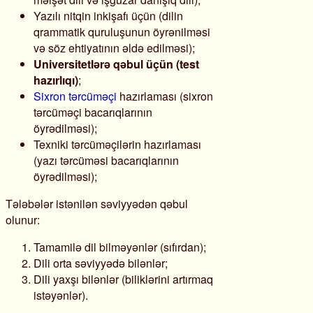
Yazılı nitqin inkişafı üçün (dilin
qrammatik quruluşunun öyrənilməsi
və söz ehtiyatının əldə edilməsi);
Universitetlərə qəbul üçün (test
hazırlıqı)
;
Sixron tərcüməçi
hazırlaması (sixron
tərcüməçi bacarıqlarının
öyrədilməsi);
Texniki tərcüməçilərin hazırlaması
(yazı tərcüməsi bacarıqlarının
öyrədilməsi);
Tələbələr istənilən səviyyədən qəbul
olunur:
Tamamilə dil bilməyənlər (sıfırdan);
Dili orta səviyyədə bilənlər;
Dili yaxşı bilənlər (biliklərini artırmaq
istəyənlər).