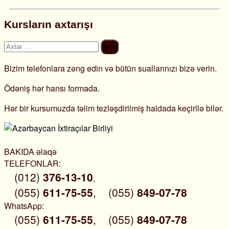
Kursların axtarışı
Axtarış:
Bizim telefonlara zəng edin və bütün suallarınızı bizə verin.
Ödəniş hər hansı formada.
Hər bir kursumuzda təlim tezləşdirilmiş haldada keçirilə bilər.
BAKIDA əlaqə
TELEFONLAR:
(012)
376-13-10
,
(055)
611-75-55
,
(055)
849-07-78
WhatsApp:
(055)
611-75-55
,
(055)
849-07-78