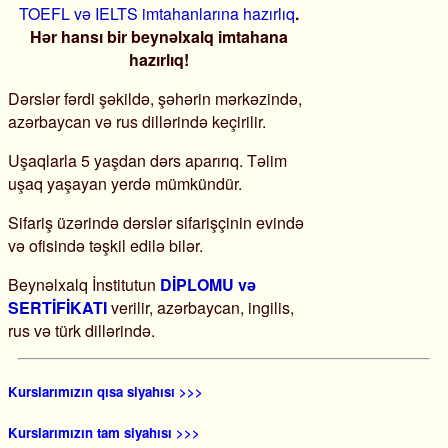
TOEFL və IELTS imtahanlarına hazırlıq
.
Hər hansı bir beynəlxalq imtahana
hazırlıq!
Dərslər fərdi şəkildə, şəhərin mərkəzində,
azərbaycan və rus dillərində keçirilir.
Uşaqlarla 5 yaşdan dərs aparırıq. Təlim
uşaq yaşayan yerdə mümkündür.
Sifariş üzərində dərslər sifarişçinin evində
və ofisində təşkil edilə bilər.
Beynəlxalq İnstitutun
DİPLOMU və
SERTİFİKATI
verilir, azərbaycan, ingilis,
rus və türk dillərində.
Kurslarımızın qısa siyahısı >>>
Kurslarımızın tam siyahısı >>>