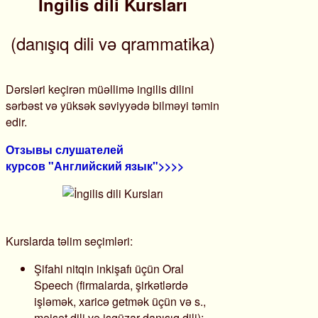
İngilis dili Kursları
(danışıq dili və qrammatika)
Dərsləri keçirən müəllimə ingilis dilini
sərbəst və yüksək səviyyədə bilməyi təmin
edir.
Отзывы слушателей
курсов "Английский язык">>>>
Kurslarda təlim seçimləri:
Şifahi nitqin inkişafı üçün Oral
Speech (firmalarda, şirkətlərdə
işləmək, xaricə getmək üçün və s.,
məişət dili və işgüzar danışıq dili);